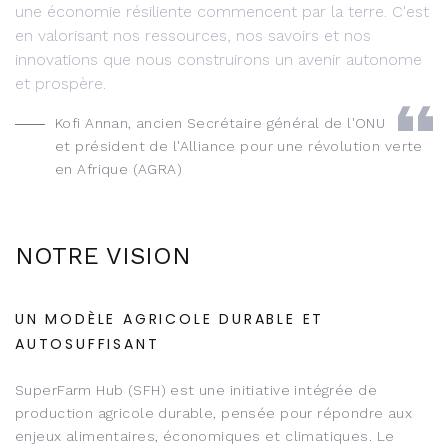
une économie résiliente commencent par la terre. C'est
en valorisant nos ressources, nos savoirs et nos
innovations que nous construirons un avenir autonome
et prospère.
Kofi Annan, ancien Secrétaire général de l'ONU
et président de l'Alliance pour une révolution verte
en Afrique (AGRA)
NOTRE VISION
UN MODÈLE AGRICOLE DURABLE ET
AUTOSUFFISANT
SuperFarm Hub (SFH) est une initiative intégrée de
production agricole durable, pensée pour répondre aux
enjeux alimentaires, économiques et climatiques. Le