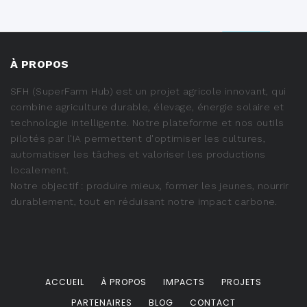
À PROPOS
SFH (SuperFarm Hub) est un projet agricole innovant, qui
combine agriculture durable, élevage, énergie solaire et
technologie intelligente. Notre plateforme et nos outils
pilotés par l'IA permettent d'optimiser les cultures,
automatiser les tâches et valoriser les productions
localement.
Notre objectif : produire mieux, former les jeunes, nourrir
durablement, tout en réduisant notre impact carbone.
ACCUEIL
À PROPOS
IMPACTS
PROJETS
PARTENAIRES
BLOG
CONTACT